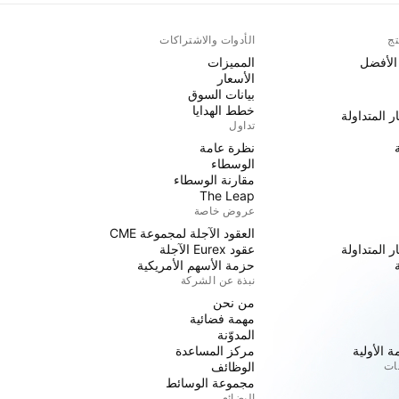
تج
الأدوات والاشتراكات
 الأفضل
المميزات
الأسعار
بيانات السوق
خطط الهدايا
ر المتداولة
تداول
نظرة عامة
الوسطاء
مقارنة الوسطاء
The Leap
عروض خاصة
العقود الآجلة لمجموعة CME
ر المتداولة
عقود Eurex الآجلة
حزمة الأسهم الأمريكية
نبذة عن الشركة
من نحن
مهمة فضائية
المدوّنة
 الأولية
مركز المساعدة
جات
الوظائف
مجموعة الوسائط
البضائع