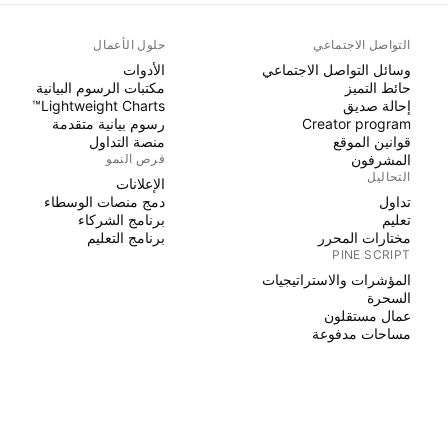
التواصل الاجتماعي
حلول الأعمال
وسائل التواصل الاجتماعي
الأدوات
حائط التميز
مكتبات الرسوم البيانية
إحالة صديق
Lightweight Charts™
Creator program
رسوم بيانية متقدمة
قوانين الموقع
منصة التداول
المشرفون
فرص النمو
التحاليل
الإعلانات
تداول
دمج منصات الوسطاء
تعليم
برنامج الشركاء
مختارات المحرر
برنامج التعليم
PINE SCRIPT
المؤشرات والاستراتيجيات
السحرة
عمال مستقلون
مساحات مدفوعة