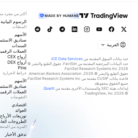
أكثر من مجرد من
MADE BY HUMANS
الرسوم البيانية
المنصّات
الأسهم
صناديق الاستثما
العربية
السندات
العملات الرقمية
أزواج CEX
حدد بيانات السوق المقدمة من
ICE Data Services
.
أزواج DEX
حدد البيانات المرجعية المقدمة من FactSet. حقوق الطبع والنشر ©
Pine
2026 FactSet Research Systems Inc.
خرائط الحرارة
حقوق الطبع والنشر © 2026، American Bankers Association.
قاعدة بيانات CUSIP مقدمة من FactSet Research Systems Inc.
الأسهم
جميع الحقوق محفوظة.
صناديق الاستثما
إيداعات هيئة SEC والمستندات الأخرى مقدمة من
Quartr
.
العملات الرقمية
© 2026 TradingView, Inc.
التقويمات
اقتصادي
العوائد
توزيعات الأرباح
الطروحات العامة
المزيد من المنت
تدفق الأخبار