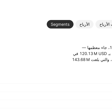
الأرباح
الأرباح
Segments
في العام الماضي، حققت الشركة ايرادات بقيمة ‪156.85 M‬ USD، جاء معظمها —
‪134.00 M‬ USD — من قطاعها الاعلى اداء، البرمجيات., مقارنة بـ ‪120.13 M‬ USD في
العام السابق. اكبر مساهمة جاءت من الولايات المتحدة الأمريكية، والتي بلغت ‪143.68 M‬