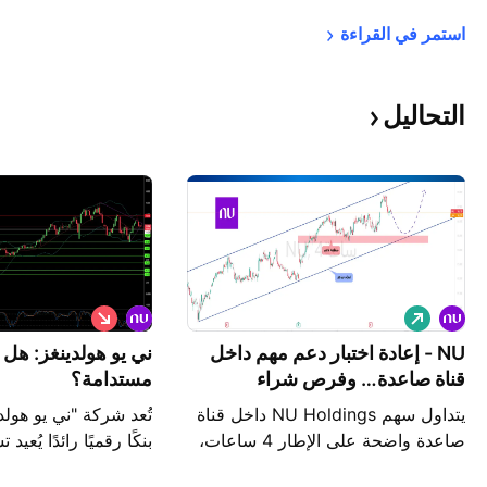
استمر في 
القراءة
التحاليل
ش
ب
ر
ي
ا
NU - إعادة اختبار دعم مهم داخل
ع
ني يو هولدينغز: هل ري
ء
قناة صاعدة… وفرص شراء
مستدامة؟
محتملة!!
يتداول سهم NU Holdings داخل قناة
تُعد شركة "ني يو هولد
صاعدة واضحة على الإطار 4 ساعات،
بنكًا رقميًا رائدًا يُعي
حيث يواصل السهم تكوين قمم وقيعان
المالية في جميع أنحاء أ