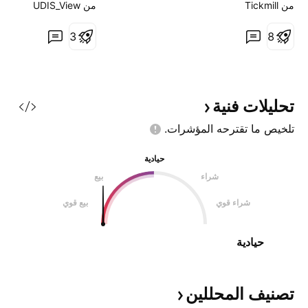
أعلى، مما يؤكد الاتجاه الصاعد
تستثمر الشركة في ال
من ‎Tickmill‎
من ‎UDIS_View‎
المسيطر على الهيكلية. بعد الحركة
لاستخدام الهواتف الذ
8
التصحيحية الأخيرة، يقترب السهم الآن
3
واتجاهات الدفع الرقم
من: - منطقة دعم أفقية باللون الأحمر
تقدم مجموعة شاملة 
- الحد السفلي للقناة الصاعدة (الترند
تتراوح بين الحسابات ال
الصاعد) وهذا الالتقاء يجع
يتضمن مسار نمو
تحليلات
فنية
تلخيص ما تقترحه
المؤشرات.
حيادية
شراء
بيع
شراء قوي
بيع قوي
حيادية
تصنيف
المحللين