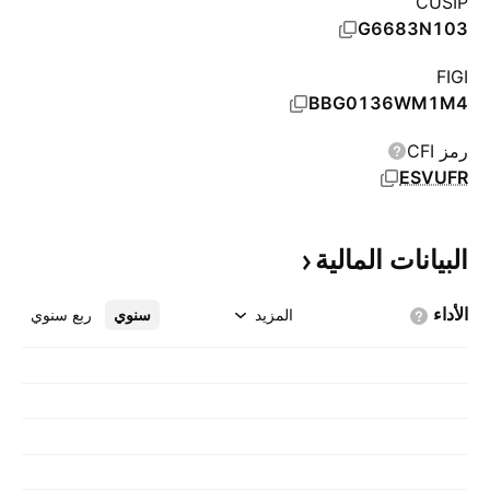
CUSIP
G6683N103
FIGI
BBG0136WM1M4
رمز CFI
ESVUFR
البيانات
المالية
الأداء
المزيد
سنوي
ربع سنوي