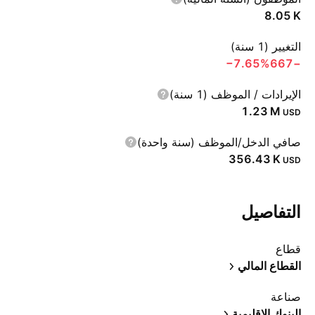
‪8.05 K‬
التغيير (1 سنة)
‪−7.65%‬
−667
الإيرادات / الموظف (1 سنة)
‪1.23 M‬
USD
صافي الدخل/الموظف (سنة واحدة)
‪356.43 K‬
USD
التفاصيل
قطاع
القطاع المالي
صناعة
البنوك الإقليمية