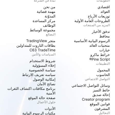
التقويمات
نبذة عن الشركة
اقتصادي
من نحن
العوائد
مهمة فضائية
توزيعات الأرباح
المدوّنة
الطروحات العامة الأولية
مركز المساعدة
المزيد من المنتجات
الوظائف
مجموعة الوسائط
تدفق الأخبار
البضائع
محافظ
الرسوم البيانية الأساسية
متجر TradingView
منحنيات العائد
بطاقات التاروت للمتداولين
خيارات
C63 TradeTime
خرائط ماكرو
السياسات والأمن
Pine Script®
شروط الاستخدام
التطبيقات
إخلاء المسؤولية
المحمول
سياسة الخصوصية
الحاسوب
سياسه تعريف الارتباط
التواصل الاجتماعي
إمكانية الوصول
نصائح الأمان
وسائل التواصل الاجتماعي
برنامج مكافئات اكتشاف الثغرات
حائط التميز
الأمنية
إحالة صديق
صفحة حالة الموقع
Creator program
حلول الأعمال
قوانين الموقع
المشرفون
الأدوات
التحاليل
مكتبات الرسوم البيانية