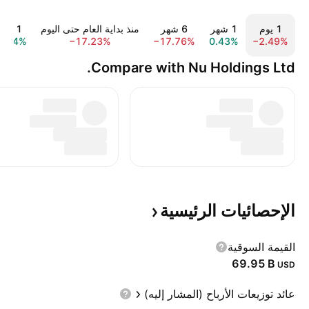
‎‎1‎ يوم
‎1‎ شهر
‎6‎ شهر
منذ بداية العام حتى اليوم
‎1‎ سنة
4.24%
−17.23%
−17.76%
0.43%
−2.49%
Compare with Nu Holdings Ltd.
الإحصائيات
الرئيسية
القيمة السوقية
‪69.95 B‬
USD
عائد توزيعات الأرباح (المشار إليه)