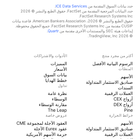
حدد بيانات السوق المقدمة من
ICE Data Services
.
حدد البيانات المرجعية المقدمة من FactSet. حقوق الطبع والنشر © 2026
FactSet Research Systems Inc.
حقوق الطبع والنشر © 2026، American Bankers Association. قاعدة بيانات
CUSIP مقدمة من FactSet Research Systems Inc. جميع الحقوق محفوظة.
إيداعات هيئة SEC والمستندات الأخرى مقدمة من
Quartr
.
© 2026 TradingView, Inc.
أكثر من مجرد منتج
الأدوات والاشتراكات
الرسوم البيانية الأفضل
المميزات
المنصّات
الأسعار
بيانات السوق
الأسهم
خطط الهدايا
صناديق الاستثمار المتداولة
تداول
السندات
العملات الرقمية
نظرة عامة
أزواج CEX
الوسطاء
أزواج DEX
مقارنة الوسطاء
The Leap
Pine
خرائط الحرارة
عروض خاصة
الأسهم
العقود الآجلة لمجموعة CME
صناديق الاستثمار المتداولة
عقود Eurex الآجلة
العملات الرقمية
حزمة الأسهم الأمريكية