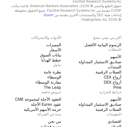
FactSet Research Systems Inc.
حقوق الطبع والنشر © 2026، American Bankers Association. قاعدة بيانات
CUSIP مقدمة من FactSet Research Systems Inc. جميع الحقوق محفوظة.
إيداعات هيئة SEC والمستندات الأخرى مقدمة من
Quartr
.
© 2026 TradingView, Inc.
أكثر من مجرد منتج
الأدوات والاشتراكات
الرسوم البيانية الأفضل
المميزات
المنصّات
الأسعار
بيانات السوق
الأسهم
خطط الهدايا
صناديق الاستثمار المتداولة
تداول
السندات
العملات الرقمية
نظرة عامة
أزواج CEX
الوسطاء
أزواج DEX
مقارنة الوسطاء
The Leap
Pine
خرائط الحرارة
عروض خاصة
الأسهم
العقود الآجلة لمجموعة CME
صناديق الاستثمار المتداولة
عقود Eurex الآجلة
العملات الرقمية
حزمة الأسهم الأمريكية
التقويمات
نبذة عن الشركة
اقتصادي
من نحن
العوائد
مهمة فضائية