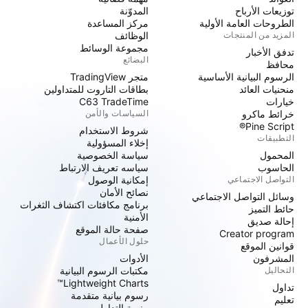
توزيعات الأرباح
المدوّنة
الطروحات العامة الأولية
مركز المساعدة
المزيد من المنتجات
الوظائف
مجموعة الوسائط
تدفق الأخبار
البضائع
محافظ
الرسوم البيانية الأساسية
متجر TradingView
منحنيات العائد
بطاقات التاروت للمتداولين
خيارات
C63 TradeTime
خرائط ماكرو
السياسات والأمن
Pine Script®
شروط الاستخدام
التطبيقات
إخلاء المسؤولية
المحمول
سياسة الخصوصية
الحاسوب
سياسه تعريف الارتباط
التواصل الاجتماعي
إمكانية الوصول
نصائح الأمان
وسائل التواصل الاجتماعي
برنامج مكافئات اكتشاف الثغرات
حائط التميز
الأمنية
إحالة صديق
صفحة حالة الموقع
Creator program
حلول الأعمال
قوانين الموقع
المشرفون
الأدوات
التحاليل
مكتبات الرسوم البيانية
Lightweight Charts™
تداول
رسوم بيانية متقدمة
تعليم
منصة التداول