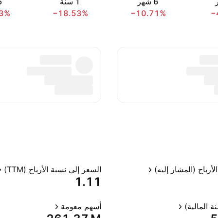
‎6‎ شهر
‎1‎ سنة
‎5‎ 
3%
−18.53%
−10.71%
−
لأرباح (المشار إليه)
السعر إلى نسبة الأرباح (TTM)
1.11
ة المالية)
أسهم معومة