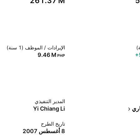
‪261.37 M‬
‪
الإيرادات / الموظف (1 سنة)
‪9.46 M‬
‪
PHP
المدير التنفيذي
اري
Yi Chiang Li
تاريخ الطرح
8 أغسطس 2007