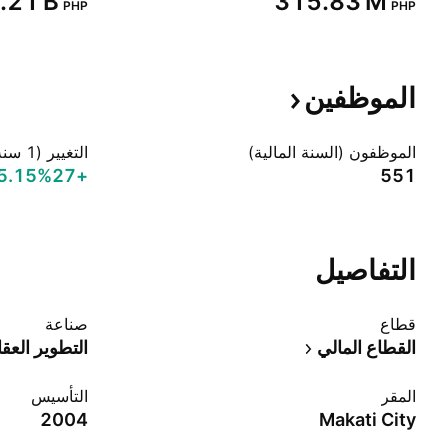
5.21 B‬
‪315.83 M‬
PHP
PHP
الموظفين
الموظفون (السنة المالية)
التغيير (1 سنة)
+5.15%‬
+27
551
التفاصيل
قطاع
صناعة
القطاع المالي
التطوير العق
المقر
التأسيس
2004
Makati City