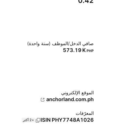
0.42
صافي الدخل/الموظف (سنة واحدة)
‪573.19 K‬
PHP
الموقع الإلكتروني
anchorland.com.ph
المعرّفات
ISIN
PHY7748A1026
+2 أكثر