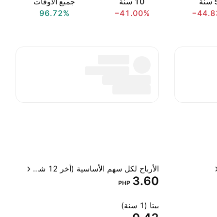
سنة
‎10‎ سنة
جميع الأوقات
96.72%
−41.00%
−44.8
الأرباح لكل سهم الأساسية (أخر 12 شهر)
3.60
PHP
بيتا (1 سنة)