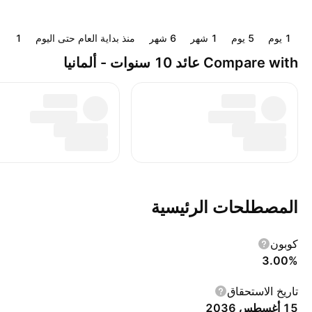
‎‎1‎ يوم
‎‎5‎ يوم
‎1‎ شهر
‎6‎ شهر
منذ بداية العام حتى اليوم
‎1‎ سنة
Compare with عائد 10 سنوات - ألمانيا
المصطلحات الرئيسية
كوبون
3.00%
تاريخ الاستحقاق
15 أغسطس 2036