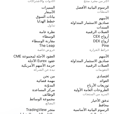
أكثر من مجرد منتج
الأدوات والاشتراكات
الرسوم البيانية الأفضل
المميزات
المنصّات
الأسعار
بيانات السوق
الأسهم
خطط الهدايا
صناديق الاستثمار المتداولة
تداول
السندات
العملات الرقمية
نظرة عامة
أزواج CEX
الوسطاء
أزواج DEX
مقارنة الوسطاء
The Leap
Pine
خرائط الحرارة
عروض خاصة
الأسهم
العقود الآجلة لمجموعة CME
صناديق الاستثمار المتداولة
عقود Eurex الآجلة
العملات الرقمية
حزمة الأسهم الأمريكية
التقويمات
نبذة عن الشركة
اقتصادي
من نحن
العوائد
مهمة فضائية
توزيعات الأرباح
المدوّنة
الطروحات العامة الأولية
مركز المساعدة
المزيد من المنتجات
الوظائف
مجموعة الوسائط
تدفق الأخبار
البضائع
محافظ
الرسوم البيانية الأساسية
متجر TradingView