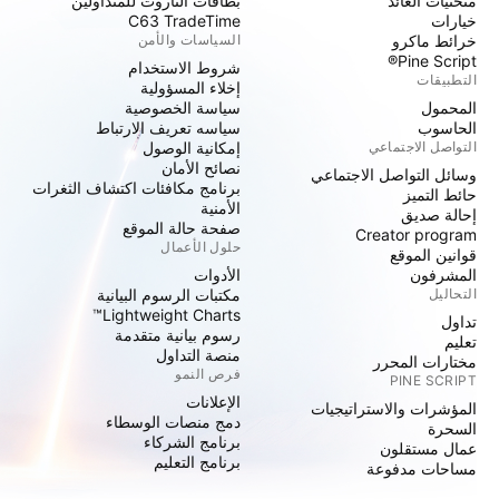
منحنيات العائد
بطاقات التاروت للمتداولين
خيارات
C63 TradeTime
خرائط ماكرو
السياسات والأمن
Pine Script®
شروط الاستخدام
التطبيقات
إخلاء المسؤولية
المحمول
سياسة الخصوصية
الحاسوب
سياسه تعريف الارتباط
التواصل الاجتماعي
إمكانية الوصول
نصائح الأمان
وسائل التواصل الاجتماعي
برنامج مكافئات اكتشاف الثغرات
حائط التميز
الأمنية
إحالة صديق
صفحة حالة الموقع
Creator program
حلول الأعمال
قوانين الموقع
المشرفون
الأدوات
التحاليل
مكتبات الرسوم البيانية
Lightweight Charts™
تداول
رسوم بيانية متقدمة
تعليم
منصة التداول
مختارات المحرر
فرص النمو
PINE SCRIPT
الإعلانات
المؤشرات والاستراتيجيات
دمج منصات الوسطاء
السحرة
برنامج الشركاء
عمال مستقلون
برنامج التعليم
مساحات مدفوعة