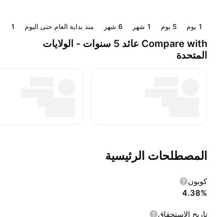
‎‎1‎ يوم
‎‎5‎ يوم
‎1‎ شهر
‎6‎ شهر
منذ بداية العام حتى اليوم
‎1‎ سنة
Compare with عائد 5 سنوات - الولايات
المتحدة
المصطلحات الرئيسية
كوبون
4.38%
تاريخ الاستحقاق