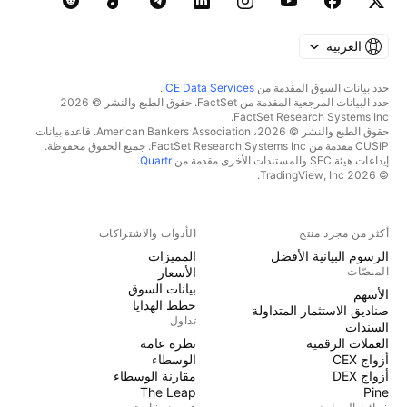
العربية
حدد بيانات السوق المقدمة من
ICE Data Services
.
حدد البيانات المرجعية المقدمة من FactSet. حقوق الطبع والنشر © 2026
FactSet Research Systems Inc.
حقوق الطبع والنشر © 2026، American Bankers Association. قاعدة بيانات
CUSIP مقدمة من FactSet Research Systems Inc. جميع الحقوق محفوظة.
إيداعات هيئة SEC والمستندات الأخرى مقدمة من
Quartr
.
© 2026 TradingView, Inc.
أكثر من مجرد منتج
الأدوات والاشتراكات
الرسوم البيانية الأفضل
المميزات
المنصّات
الأسعار
بيانات السوق
الأسهم
خطط الهدايا
صناديق الاستثمار المتداولة
تداول
السندات
العملات الرقمية
نظرة عامة
أزواج CEX
الوسطاء
أزواج DEX
مقارنة الوسطاء
The Leap
Pine