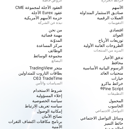
خرائط الحرارة
عروض خاصة
الأسهم
العقود الآجلة لمجموعة CME
صناديق الاستثمار المتداولة
عقود Eurex الآجلة
العملات الرقمية
حزمة الأسهم الأمريكية
التقويمات
نبذة عن الشركة
اقتصادي
من نحن
العوائد
مهمة فضائية
توزيعات الأرباح
المدوّنة
الطروحات العامة الأولية
مركز المساعدة
المزيد من المنتجات
الوظائف
مجموعة الوسائط
تدفق الأخبار
البضائع
محافظ
الرسوم البيانية الأساسية
متجر TradingView
منحنيات العائد
بطاقات التاروت للمتداولين
خيارات
C63 TradeTime
خرائط ماكرو
السياسات والأمن
Pine Script®
شروط الاستخدام
التطبيقات
إخلاء المسؤولية
المحمول
سياسة الخصوصية
الحاسوب
سياسه تعريف الارتباط
التواصل الاجتماعي
إمكانية الوصول
نصائح الأمان
وسائل التواصل الاجتماعي
برنامج مكافئات اكتشاف الثغرات
حائط التميز
الأمنية
إحالة صديق