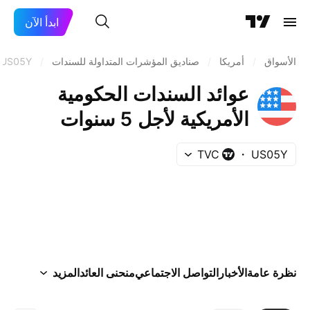
ابدأ الآن
الأسواق
/
أمريكا
/
صناديق المؤشرات المتداولة للسندات
/
US05Y
عوائد السندات الحكومية
الأمريكية لأجل 5 سنوات
TVC
US05Y
نظرة عامة
الأخبار
التواصل الاجتماعي
منحنى العائد
المزيد