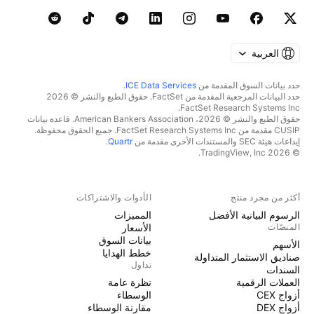
العربية
حدد بيانات السوق المقدمة من
ICE Data Services
.
حدد البيانات المرجعية المقدمة من FactSet. حقوق الطبع والنشر © 2026
FactSet Research Systems Inc.
حقوق الطبع والنشر © 2026، American Bankers Association. قاعدة بيانات
CUSIP مقدمة من FactSet Research Systems Inc. جميع الحقوق محفوظة.
إيداعات هيئة SEC والمستندات الأخرى مقدمة من
Quartr
.
© 2026 TradingView, Inc.
أكثر من مجرد منتج
الأدوات والاشتراكات
الرسوم البيانية الأفضل
المميزات
المنصّات
الأسعار
بيانات السوق
الأسهم
خطط الهدايا
صناديق الاستثمار المتداولة
تداول
السندات
العملات الرقمية
نظرة عامة
أزواج CEX
الوسطاء
أزواج DEX
مقارنة الوسطاء