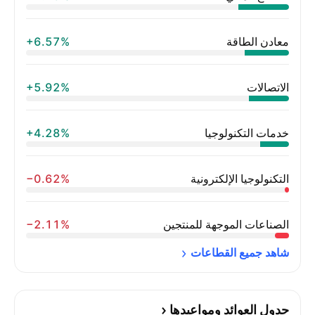
معادن الطاقة
‪+6.57%‬
الاتصالات
‪+5.92%‬
خدمات التكنولوجيا
‪+4.28%‬
التكنولوجيا الإلكترونية
‪−0.62%‬
الصناعات الموجهة للمنتجين
‪−2.11%‬
شاهد جميع 
القطاعات
جدول العوائد ومواعيدها