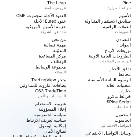
The Leap
Pine
خرائط الحرارة
عروض خاصة
الأسهم
العقود الآجلة لمجموعة CME
صناديق الاستثمار المتداولة
عقود Eurex الآجلة
العملات الرقمية
حزمة الأسهم الأمريكية
التقويمات
نبذة عن الشركة
اقتصادي
من نحن
العوائد
مهمة فضائية
توزيعات الأرباح
المدوّنة
الطروحات العامة الأولية
مركز المساعدة
المزيد من المنتجات
الوظائف
مجموعة الوسائط
تدفق الأخبار
البضائع
محافظ
الرسوم البيانية الأساسية
متجر TradingView
منحنيات العائد
بطاقات التاروت للمتداولين
خيارات
C63 TradeTime
خرائط ماكرو
السياسات والأمن
Pine Script®
شروط الاستخدام
التطبيقات
إخلاء المسؤولية
المحمول
سياسة الخصوصية
الحاسوب
سياسه تعريف الارتباط
التواصل الاجتماعي
إمكانية الوصول
نصائح الأمان
وسائل التواصل الاجتماعي
برنامج مكافئات اكتشاف الثغرات