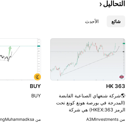
التحاليل
شائع
الأحدث
BUY
363 HK
🌎شركة شنغهاي الصناعية القابضة
BUY
(المدرجة في بورصة هونغ كونغ تحت
الرمز 363:HKEX) هي شركة
استثمارية قابضة، والشركة الرئيسية
من ‎A3MInvestments‎
من ‎EngMuhammadksa‎
لمجموعة شركات شنغهاي الصناعية
القابضة المحدودة (SIIC). تعمل الشركة