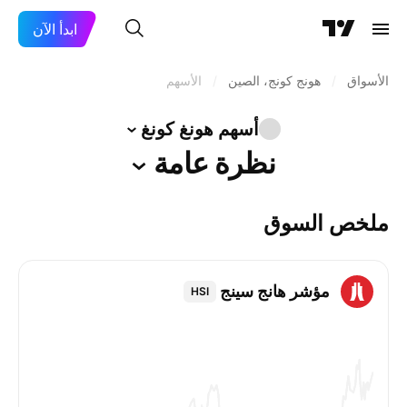
ابدأ الآن
الأسواق
/
هونج كونج، الصين
/
الأسهم
أسهم هونغ
كونغ
نظرة
عامة
ملخص السوق
مؤشر هانج سينج
HSI