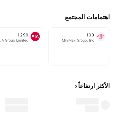
من خلال عدة قطاعات أعمال: البنية
التحتية وحماية البيئة: تشمل
اهتمامات المجتمع
الاستثمارات في مشاريع الطرق
والجسور ذات الرسوم، با
1299
100
IA Group Limited
MiniMax Group, Inc
الأكثر
ارتفاعاً