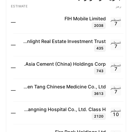
رمز
ESTIMATE
FIH Mobile Limited
أغسطس
—
7
2038
Sunlight Real Estate Investment Trust
أغسطس
—
7
435
Asia Cement (China) Holdings Corp.
أغسطس
—
7
743
Beijing Tong Ren Tang Chinese Medicine Co., Ltd.
أغسطس
—
7
3613
Wenzhou Kangning Hospital Co., Ltd. Class H
أغسطس
—
10
2120