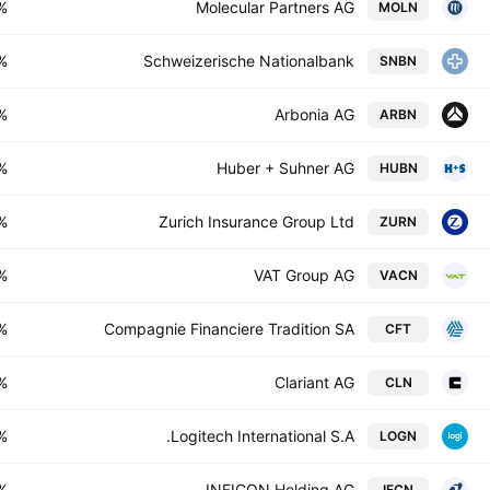
%
Molecular Partners AG
MOLN
%
Schweizerische Nationalbank
SNBN
%
Arbonia AG
ARBN
%
Huber + Suhner AG
HUBN
%
Zurich Insurance Group Ltd
ZURN
%
VAT Group AG
VACN
%
Compagnie Financiere Tradition SA
CFT
%
Clariant AG
CLN
%
Logitech International S.A.
LOGN
%
INFICON Holding AG
IFCN