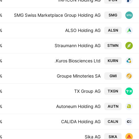
%
SMG Swiss Marketplace Group Holding AG
SMG
%
ALSO Holding AG
ALSN
%
Straumann Holding AG
STMN
%
Kuros Biosciences Ltd.
KURN
%
Groupe Minoteries SA
GMI
%
TX Group AG
TXGN
%
Autoneum Holding AG
AUTN
%
CALIDA Holding AG
CALN
%
Sika AG
SIKA