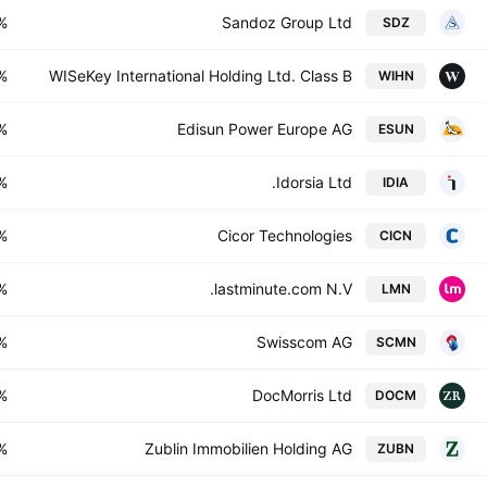
%
Sandoz Group Ltd
SDZ
%
WISeKey International Holding Ltd. Class B
WIHN
%
Edisun Power Europe AG
ESUN
%
Idorsia Ltd.
IDIA
%
Cicor Technologies
CICN
%
lastminute.com N.V.
LMN
%
Swisscom AG
SCMN
%
DocMorris Ltd
DOCM
%
Zublin Immobilien Holding AG
ZUBN