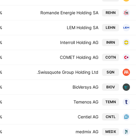
%
Romande Energie Holding SA
REHN
%
LEM Holding SA
LEHN
%
Interroll Holding AG
INRN
%
COMET Holding AG
COTN
%
Swissquote Group Holding Ltd.
SQN
%
BioVersys AG
BIOV
%
Temenos AG
TEMN
%
Centiel AG
CNTL
%
medmix AG
MEDX