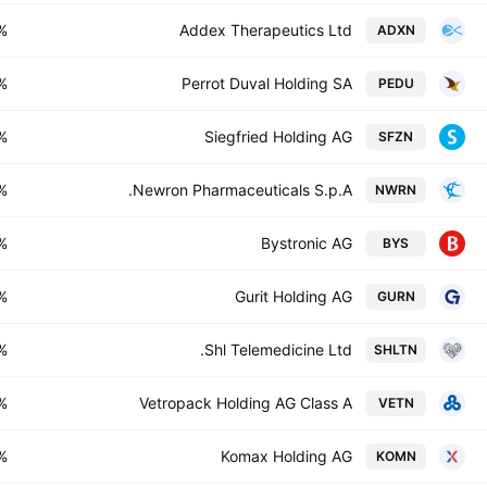
%
Addex Therapeutics Ltd
ADXN
%
Perrot Duval Holding SA
PEDU
%
Siegfried Holding AG
SFZN
%
Newron Pharmaceuticals S.p.A.
NWRN
%
Bystronic AG
BYS
%
Gurit Holding AG
GURN
%
Shl Telemedicine Ltd.
SHLTN
%
Vetropack Holding AG Class A
VETN
%
Komax Holding AG
KOMN