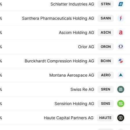
%
Schlatter Industries AG
STRN
%
Santhera Pharmaceuticals Holding AG
SANN
%
Ascom Holding AG
ASCN
%
Orior AG
ORON
%
Burckhardt Compression Holding AG
BCHN
%
Montana Aerospace AG
AERO
%
Swiss Re AG
SREN
%
Sensirion Holding AG
SENS
%
Haute Capital Partners AG
HAUTE