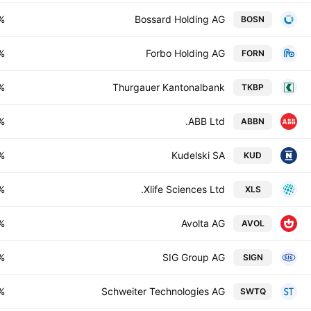
%
Bossard Holding AG
BOSN
%
Forbo Holding AG
FORN
%
Thurgauer Kantonalbank
TKBP
%
ABB Ltd.
ABBN
%
Kudelski SA
KUD
%
Xlife Sciences Ltd.
XLS
%
Avolta AG
AVOL
%
SIG Group AG
SIGN
%
Schweiter Technologies AG
SWTQ