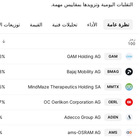
التقلبات اليومية وتزويدها بمقاييس مهمة.
نظرة عامة
الأداء
تحليلات فنية
القيمة
توزيعات ال
رمز
ا
6%
GAM Holding AG
GAM
8%
Bajaj Mobility AG
BMAG
5%
MindMaze Therapeutics Holding SA
MMTX
7%
OC Oerlikon Corporation AG
OERL
%
Adecco Group AG
ADEN
%
ams-OSRAM AG
AMS