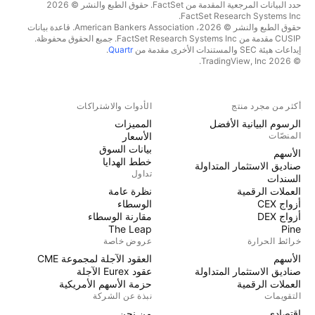
حدد البيانات المرجعية المقدمة من FactSet. حقوق الطبع والنشر © 2026
FactSet Research Systems Inc.
حقوق الطبع والنشر © 2026، American Bankers Association. قاعدة بيانات
CUSIP مقدمة من FactSet Research Systems Inc. جميع الحقوق محفوظة.
إيداعات هيئة SEC والمستندات الأخرى مقدمة من
Quartr
.
© 2026 TradingView, Inc.
أكثر من مجرد منتج
الأدوات والاشتراكات
الرسوم البيانية الأفضل
المميزات
المنصّات
الأسعار
بيانات السوق
الأسهم
خطط الهدايا
صناديق الاستثمار المتداولة
تداول
السندات
العملات الرقمية
نظرة عامة
أزواج CEX
الوسطاء
أزواج DEX
مقارنة الوسطاء
The Leap
Pine
خرائط الحرارة
عروض خاصة
الأسهم
العقود الآجلة لمجموعة CME
صناديق الاستثمار المتداولة
عقود Eurex الآجلة
العملات الرقمية
حزمة الأسهم الأمريكية
التقويمات
نبذة عن الشركة
اقتصادي
من نحن