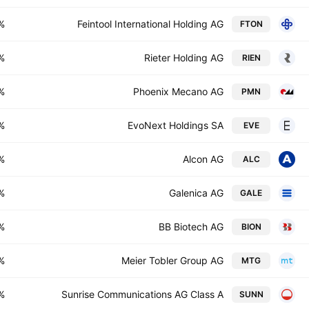
%
Feintool International Holding AG
FTON
%
Rieter Holding AG
RIEN
%
Phoenix Mecano AG
PMN
%
EvoNext Holdings SA
EVE
%
Alcon AG
ALC
%
Galenica AG
GALE
%
BB Biotech AG
BION
%
Meier Tobler Group AG
MTG
%
Sunrise Communications AG Class A
SUNN