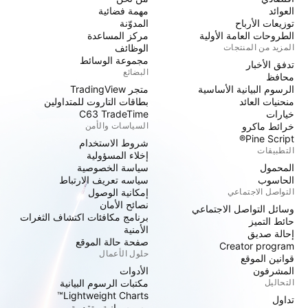
العوائد
مهمة فضائية
توزيعات الأرباح
المدوّنة
الطروحات العامة الأولية
مركز المساعدة
المزيد من المنتجات
الوظائف
مجموعة الوسائط
تدفق الأخبار
البضائع
محافظ
الرسوم البيانية الأساسية
متجر TradingView
منحنيات العائد
بطاقات التاروت للمتداولين
خيارات
C63 TradeTime
خرائط ماكرو
السياسات والأمن
Pine Script®
شروط الاستخدام
التطبيقات
إخلاء المسؤولية
المحمول
سياسة الخصوصية
الحاسوب
سياسه تعريف الارتباط
التواصل الاجتماعي
إمكانية الوصول
نصائح الأمان
وسائل التواصل الاجتماعي
برنامج مكافئات اكتشاف الثغرات
حائط التميز
الأمنية
إحالة صديق
صفحة حالة الموقع
Creator program
حلول الأعمال
قوانين الموقع
المشرفون
الأدوات
التحاليل
مكتبات الرسوم البيانية
Lightweight Charts™
تداول
رسوم بيانية متقدمة