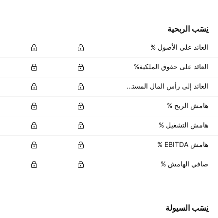
نِسَب الربحية
العائد على الأصول %
العائد على حقوق الملكية%
العائد إلى رأس المال المستثمر %
هامش الربح %
هامش التشغيل %
هامش EBITDA %
صافي الهامش %
نِسَب السيولة