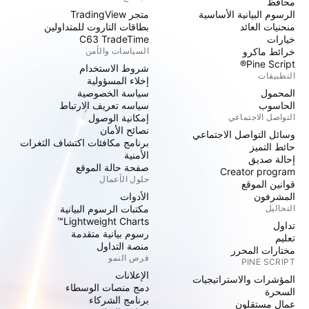
محافظ
الرسوم البيانية الأساسية
متجر TradingView
منحنيات العائد
بطاقات التاروت للمتداولين
خيارات
C63 TradeTime
خرائط ماكرو
السياسات والأمن
Pine Script®
شروط الاستخدام
التطبيقات
إخلاء المسؤولية
المحمول
سياسة الخصوصية
الحاسوب
سياسه تعريف الارتباط
التواصل الاجتماعي
إمكانية الوصول
نصائح الأمان
وسائل التواصل الاجتماعي
برنامج مكافئات اكتشاف الثغرات
حائط التميز
الأمنية
إحالة صديق
صفحة حالة الموقع
Creator program
حلول الأعمال
قوانين الموقع
المشرفون
الأدوات
التحاليل
مكتبات الرسوم البيانية
Lightweight Charts™
تداول
رسوم بيانية متقدمة
تعليم
منصة التداول
مختارات المحرر
فرص النمو
PINE SCRIPT
الإعلانات
المؤشرات والاستراتيجيات
دمج منصات الوسطاء
السحرة
برنامج الشركاء
عمال مستقلون