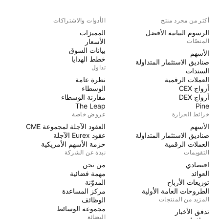
أكثر من مجرد منتج
الأدوات والاشتراكات
الرسوم البيانية الأفضل
المميزات
المنصّات
الأسعار
بيانات السوق
الأسهم
خطط الهدايا
صناديق الاستثمار المتداولة
تداول
السندات
العملات الرقمية
نظرة عامة
أزواج CEX
الوسطاء
أزواج DEX
مقارنة الوسطاء
The Leap
Pine
خرائط الحرارة
عروض خاصة
الأسهم
العقود الآجلة لمجموعة CME
صناديق الاستثمار المتداولة
عقود Eurex الآجلة
العملات الرقمية
حزمة الأسهم الأمريكية
التقويمات
نبذة عن الشركة
اقتصادي
من نحن
العوائد
مهمة فضائية
توزيعات الأرباح
المدوّنة
الطروحات العامة الأولية
مركز المساعدة
المزيد من المنتجات
الوظائف
مجموعة الوسائط
تدفق الأخبار
البضائع