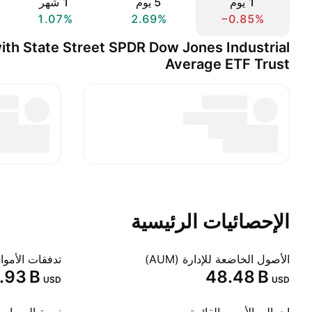
‎‎1‎ يوم
‎‎5‎ يوم
‎1‎ شهر
1.07%
2.69%
−0.85%
th State Street SPDR Dow Jones Industrial
Average ETF Trust
الإحصائيات الرئيسية
الأصول الخاضعة للإدارة (AUM)
تدفقات الأموا
1.93 B‬
‪48.48 B‬
USD
USD