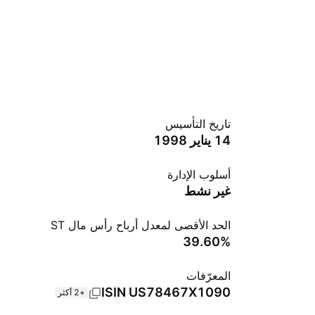
تاريخ التأسيس
14 يناير 1998
أسلوب الإدارة
غير نشط
الحد الأقصى لمعدل أرباح رأس مال ST
‪39.60%‬
المعرّفات
ISIN
US78467X1090
+2 أكثر