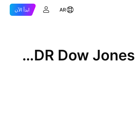
AR
ابدأ الآن
State Street SPDR Dow Jones Industrial Average ETF Trust