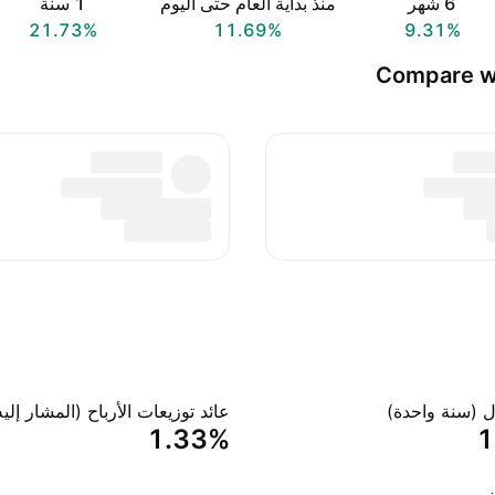
‎6‎ شهر
منذ بداية العام حتى اليوم
‎1‎ سنة
21.73%
11.69%
9.31%
Compare wi
ل (سنة واحدة)
عائد توزيعات الأرباح (المشار إليه
1.33%
‪