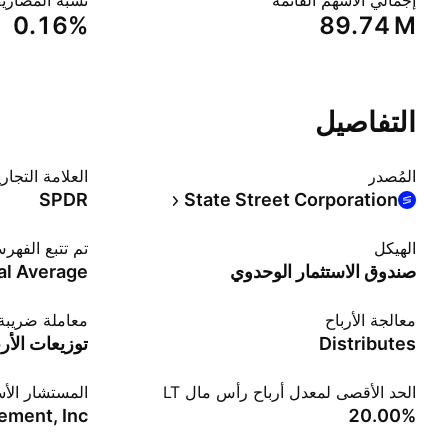
إجمالي الأسهم القائمة
نسبة المصاري
0.16%
‪89.74 M‬
التفاصيل
المُصدر
العلامة التجاري
SPDR
State Street Corporation
الهيكل
تم تتبع الفهر
صندوق الاستثمار الوحدوي
al Average
معالجة الأرباح
معاملة ضريبة 
Distributes
توزيعات الأرب
الحد الأقصى لمعدل أرباح رأس مال LT
المستشار الأ
ment, Inc.
‪20.00%‬