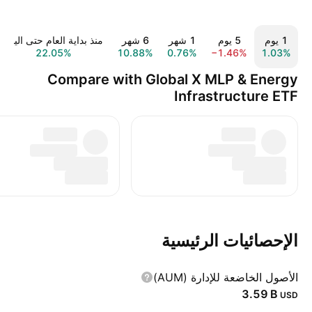
‎‎1‎ يوم
‎‎5‎ يوم
‎1‎ شهر
‎6‎ شهر
منذ بداية العام حتى اليوم
22.05%
10.88%
0.76%
−1.46%
1.03%
Compare with Global X MLP & Energy
Infrastructure ETF
الإحصائيات الرئيسية
الأصول الخاضعة للإدارة (AUM)
‪3.59 B‬
USD