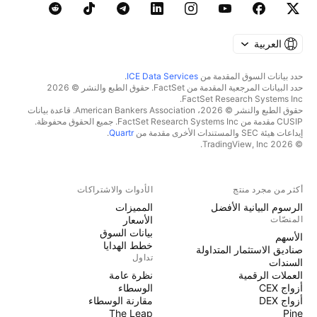
العربية
حدد بيانات السوق المقدمة من
ICE Data Services
.
حدد البيانات المرجعية المقدمة من FactSet. حقوق الطبع والنشر © 2026
FactSet Research Systems Inc.
حقوق الطبع والنشر © 2026، American Bankers Association. قاعدة بيانات
CUSIP مقدمة من FactSet Research Systems Inc. جميع الحقوق محفوظة.
إيداعات هيئة SEC والمستندات الأخرى مقدمة من
Quartr
.
© 2026 TradingView, Inc.
أكثر من مجرد منتج
الأدوات والاشتراكات
الرسوم البيانية الأفضل
المميزات
المنصّات
الأسعار
بيانات السوق
الأسهم
خطط الهدايا
صناديق الاستثمار المتداولة
تداول
السندات
العملات الرقمية
نظرة عامة
أزواج CEX
الوسطاء
أزواج DEX
مقارنة الوسطاء
The Leap
Pine