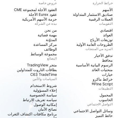
خرائط الحرارة
عروض خاصة
الأسهم
العقود الآجلة لمجموعة CME
صناديق الاستثمار المتداولة
عقود Eurex الآجلة
العملات الرقمية
حزمة الأسهم الأمريكية
التقويمات
نبذة عن الشركة
اقتصادي
من نحن
العوائد
مهمة فضائية
توزيعات الأرباح
المدوّنة
الطروحات العامة الأولية
مركز المساعدة
المزيد من المنتجات
الوظائف
مجموعة الوسائط
تدفق الأخبار
البضائع
محافظ
الرسوم البيانية الأساسية
متجر TradingView
منحنيات العائد
بطاقات التاروت للمتداولين
خيارات
C63 TradeTime
خرائط ماكرو
السياسات والأمن
Pine Script®
شروط الاستخدام
التطبيقات
إخلاء المسؤولية
المحمول
سياسة الخصوصية
الحاسوب
سياسه تعريف الارتباط
التواصل الاجتماعي
إمكانية الوصول
نصائح الأمان
وسائل التواصل الاجتماعي
برنامج مكافئات اكتشاف الثغرات
حائط التميز