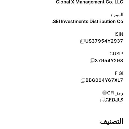
Global X Management Co. LLC
الموزع
SEI Investments Distribution Co.
ISIN
US37954Y2937
CUSIP
37954Y293
FIGI
BBG004Y67XL7
رمز CFI
CEOJLS
التصنيف