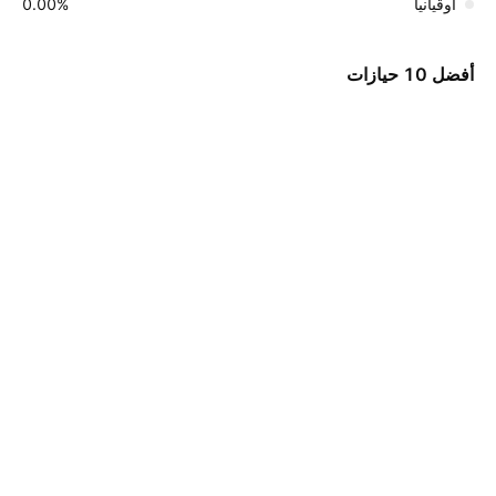
أوقيانيا
‪0.00%‬
أفضل 10 حيازات