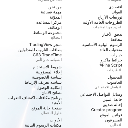
اقتصادي
من نحن
العوائد
مهمة فضائية
توزيعات الأرباح
المدوّنة
الطروحات العامة الأولية
مركز المساعدة
المزيد من المنتجات
الوظائف
مجموعة الوسائط
تدفق الأخبار
البضائع
محافظ
الرسوم البيانية الأساسية
متجر TradingView
منحنيات العائد
بطاقات التاروت للمتداولين
خيارات
C63 TradeTime
خرائط ماكرو
السياسات والأمن
Pine Script®
شروط الاستخدام
التطبيقات
إخلاء المسؤولية
المحمول
سياسة الخصوصية
الحاسوب
سياسه تعريف الارتباط
التواصل الاجتماعي
إمكانية الوصول
نصائح الأمان
وسائل التواصل الاجتماعي
برنامج مكافئات اكتشاف الثغرات
حائط التميز
الأمنية
إحالة صديق
صفحة حالة الموقع
Creator program
حلول الأعمال
قوانين الموقع
المشرفون
الأدوات
التحاليل
مكتبات الرسوم البيانية