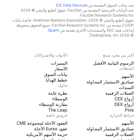
حدد بيانات السوق المقدمة من
ICE Data Services
.
حدد البيانات المرجعية المقدمة من FactSet. حقوق الطبع والنشر © 2026
FactSet Research Systems Inc.
حقوق الطبع والنشر © 2026، American Bankers Association. قاعدة بيانات
CUSIP مقدمة من FactSet Research Systems Inc. جميع الحقوق محفوظة.
إيداعات هيئة SEC والمستندات الأخرى مقدمة من
Quartr
.
© 2026 TradingView, Inc.
أكثر من مجرد منتج
الأدوات والاشتراكات
الرسوم البيانية الأفضل
المميزات
المنصّات
الأسعار
بيانات السوق
الأسهم
خطط الهدايا
صناديق الاستثمار المتداولة
تداول
السندات
العملات الرقمية
نظرة عامة
أزواج CEX
الوسطاء
أزواج DEX
مقارنة الوسطاء
The Leap
Pine
خرائط الحرارة
عروض خاصة
الأسهم
العقود الآجلة لمجموعة CME
صناديق الاستثمار المتداولة
عقود Eurex الآجلة
العملات الرقمية
حزمة الأسهم الأمريكية
التقويمات
نبذة عن الشركة