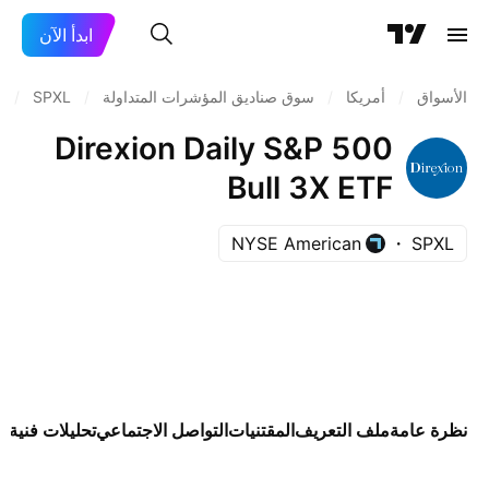
ابدأ الآن
الأسواق
/
أمريكا
/
سوق صناديق المؤشرات المتداولة
/
SPXL
/
م
Direxion Daily S&P 500
Bull 3X ETF
NYSE American
SPXL
نظرة عامة
ملف التعريف
المقتنيات
التواصل الاجتماعي
تحليلات فنية
ال