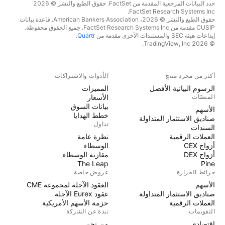
حدد البيانات المرجعية المقدمة من FactSet. حقوق الطبع والنشر © 2026
FactSet Research Systems Inc.
حقوق الطبع والنشر © 2026، American Bankers Association. قاعدة بيانات
CUSIP مقدمة من FactSet Research Systems Inc. جميع الحقوق محفوظة.
إيداعات هيئة SEC والمستندات الأخرى مقدمة من
Quartr
.
© 2026 TradingView, Inc.
أكثر من مجرد منتج
الأدوات والاشتراكات
الرسوم البيانية الأفضل
المميزات
المنصّات
الأسعار
بيانات السوق
الأسهم
خطط الهدايا
صناديق الاستثمار المتداولة
تداول
السندات
العملات الرقمية
نظرة عامة
أزواج CEX
الوسطاء
أزواج DEX
مقارنة الوسطاء
The Leap
Pine
خرائط الحرارة
عروض خاصة
الأسهم
العقود الآجلة لمجموعة CME
صناديق الاستثمار المتداولة
عقود Eurex الآجلة
العملات الرقمية
حزمة الأسهم الأمريكية
التقويمات
نبذة عن الشركة
اقتصادي
من نحن