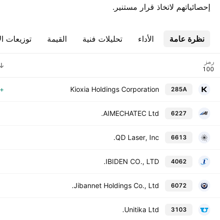
إحصائياتهم لاتخاذ قرار مستنير.
نظرة عامة
الأداء
تحليلات فنية
القيمة
توزيعات ال
رمز
1,949.57%
Kioxia Holdings Corporation
285A
AIMECHATEC Ltd.
6227
QD Laser, Inc.
6613
IBIDEN CO., LTD.
4062
Jibannet Holdings Co., Ltd.
6072
Unitika Ltd.
3103