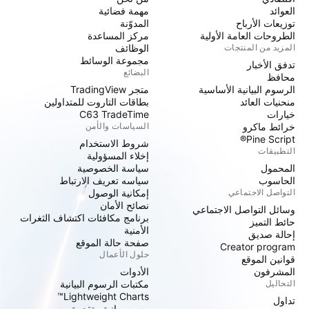
العوائد
مهمة فضائية
توزيعات الأرباح
المدوّنة
الطروحات العامة الأولية
مركز المساعدة
المزيد من المنتجات
الوظائف
مجموعة الوسائط
تدفق الأخبار
البضائع
محافظ
الرسوم البيانية الأساسية
متجر TradingView
منحنيات العائد
بطاقات التاروت للمتداولين
خيارات
C63 TradeTime
خرائط ماكرو
السياسات والأمن
Pine Script®
شروط الاستخدام
التطبيقات
إخلاء المسؤولية
المحمول
سياسة الخصوصية
الحاسوب
سياسه تعريف الارتباط
التواصل الاجتماعي
إمكانية الوصول
نصائح الأمان
وسائل التواصل الاجتماعي
برنامج مكافئات اكتشاف الثغرات
حائط التميز
الأمنية
إحالة صديق
صفحة حالة الموقع
Creator program
حلول الأعمال
قوانين الموقع
المشرفون
الأدوات
التحاليل
مكتبات الرسوم البيانية
Lightweight Charts™
تداول
رسوم بيانية متقدمة