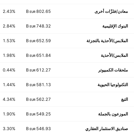
معادن/فلزّات أخرى
802.65 B
2.43%
EUR
البنوك الإقليمية
748.32 B
2.84%
EUR
الملابس/الأحذية بالتجزئة
652.59 B
1.53%
EUR
الملابس/الأحذية
651.84 B
1.98%
EUR
ملحقات الكمبيوتر
612.27 B
0.44%
EUR
التكنولوجيا الحيوية
581.13 B
1.44%
EUR
التبغ
562.27 B
4.34%
EUR
الموزعون بالجملة
549.25 B
1.90%
EUR
صناديق الاستثمار العقاري
546.93 B
3.30%
EUR