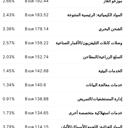
موزعو الغاز
192.44 B
2.66%
EUR
المواد الكيميائية: الرئيسية المتنوعة
183.52 B
2.43%
EUR
الشحن البحري
179.14 B
3.36%
EUR
وصلات كابلات التليفزيون/الأقمار الصناعية
159.22 B
2.57%
EUR
السلع الزراعية/المطاحن
152.74 B
2.03%
EUR
الخدمات البيئية
142.68 B
1.45%
EUR
خدمات معالجة البيانات
140.6 B
1.34%
EUR
إدارة المستشفيات/التمريض
138.88 B
0.91%
EUR
خدمات استهلاكية متخصصة أخرى
134.65 B
1.73%
EUR
المواد الغذائية: اللحوم/الأسماك/الألبان
114.15 B
3.79%
EUR