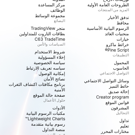
الطروحات العامة الأولية
مركز المساعدة
المزيد من المنتجات
الوظائف
مجموعة الوسائط
تدفق الأخبار
البضائع
محافظ
الرسوم البيانية الأساسية
متجر TradingView
منحنيات العائد
بطاقات التاروت للمتداولين
خيارات
C63 TradeTime
خرائط ماكرو
السياسات والأمن
Pine Script®
شروط الاستخدام
التطبيقات
إخلاء المسؤولية
المحمول
سياسة الخصوصية
الحاسوب
سياسه تعريف الارتباط
التواصل الاجتماعي
إمكانية الوصول
نصائح الأمان
وسائل التواصل الاجتماعي
برنامج مكافئات اكتشاف الثغرات
حائط التميز
الأمنية
إحالة صديق
صفحة حالة الموقع
Creator program
حلول الأعمال
قوانين الموقع
المشرفون
الأدوات
التحاليل
مكتبات الرسوم البيانية
Lightweight Charts™
تداول
رسوم بيانية متقدمة
تعليم
منصة التداول
مختارات المحرر
فرص النمو