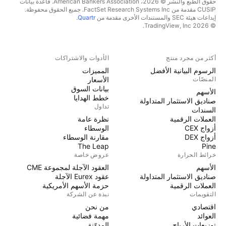
حقوق الطبع والنشر © 2026، American Bankers Association. قاعدة بيانات
CUSIP مقدمة من FactSet Research Systems Inc. جميع الحقوق محفوظة.
إيداعات هيئة SEC والمستندات الأخرى مقدمة من
Quartr
.
© 2026 TradingView, Inc.
أكثر من مجرد منتج
الأدوات والاشتراكات
الرسوم البيانية الأفضل
المميزات
المنصّات
الأسعار
بيانات السوق
الأسهم
خطط الهدايا
صناديق الاستثمار المتداولة
تداول
السندات
العملات الرقمية
نظرة عامة
أزواج CEX
الوسطاء
أزواج DEX
مقارنة الوسطاء
The Leap
Pine
خرائط الحرارة
عروض خاصة
الأسهم
العقود الآجلة لمجموعة CME
صناديق الاستثمار المتداولة
عقود Eurex الآجلة
العملات الرقمية
حزمة الأسهم الأمريكية
التقويمات
نبذة عن الشركة
اقتصادي
من نحن
العوائد
مهمة فضائية
توزيعات الأرباح
المدوّنة